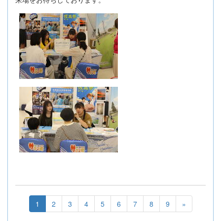
1
2
3
4
5
6
7
8
9
»